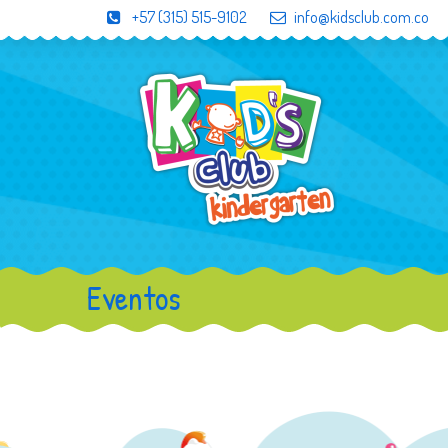
+57 (315) 515-9102
info@kidsclub.com.co
Eventos